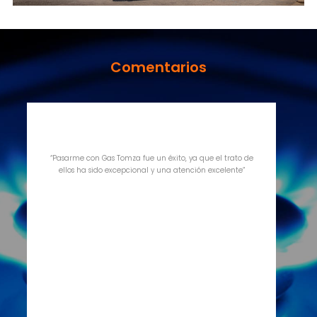
Comentarios
“Me siento muy complacido por el trato que me ha
brindado Gas Tomza, porque es una empresa que se
preocupa por el cliente y es totalmente diferente a las
otras empresas que brindan el mismo servicio y por eso
me siento agradecido.”