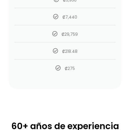
₡7,440
₡29,759
₡218.48
₡275
60+ años de experiencia